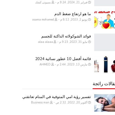
فبراير 21, 2024, 9:24 م
بسيونى كشك
ما هو ارتفاع ضغط الدم
يونيو 2, 2023, 8:12 م
osama mohamed
فوائد الشوكولاته الداكنة للجسم
مايو 31, 2023, 9:23 م
alaa alaaa
قائمة أفضل 10 عطور نسائية 2024
مارس 13, 2023, 2:44 م
AHMED
الات رائجة
تفسير رؤية امي المتوفية في المنام تعانقني
أكتوبر 20, 2022, 2:32 ص
Business man