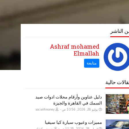
 الناشر
Ashraf mohamed
Elmallah
الات حالية
دليل عناوين وأرقام محلات ادوات صيد
السمك في القاهرة والجيزة
يوليو 28, 2026, 10:56 ص
social4money
مميزات وعيوب سيارة كيا سيفيا
فبراير 28, 2024, 11:35 ص
بسيونى كشك