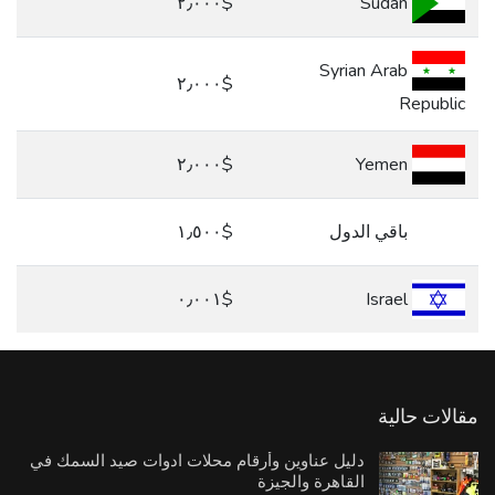
$٢٫٠٠٠
Sudan
Syrian Arab
$٢٫٠٠٠
Republic
$٢٫٠٠٠
Yemen
باقي الدول
$١٫٥٠٠
$٠٫٠٠١
Israel
مقالات حالية
دليل عناوين وأرقام محلات ادوات صيد السمك في
القاهرة والجيزة