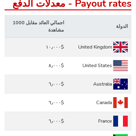
Payout rates - معدلات الدفع
اجمالي العائد مقابل 1000
الدولة
مشاهدة
$١٠٫٠٠٠
United Kingdom
$٨٫٠٠٠
United States
$٦٫٠٠٠
Australia
$٦٫٠٠٠
Canada
$٦٫٠٠٠
France